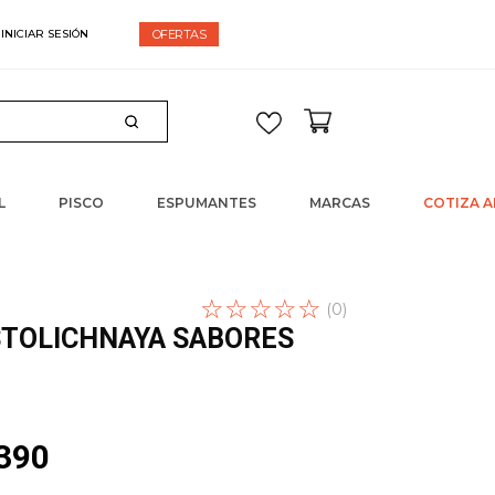
espacho gratis en compras sobre $60.000
OFERTAS
L
PISCO
ESPUMANTES
MARCAS
COTIZA A
☆
Escribe un
☆
☆
☆
☆
(
0
)
comentario
STOLICHNAYA SABORES
390