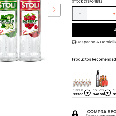
STOCK DISPONIBLE
ras
－
Despacho A Domicili
Productos Recomendad
NO
90
$
22
.
990
$
11
.
500
+
+
+
DISPONIBLE
200
$
19
.
590
$
9790
$
10
.
900
$
58
.
290
$
+
+
$
9900
$
48
.
590
$
COMPRA SE
Somos represen