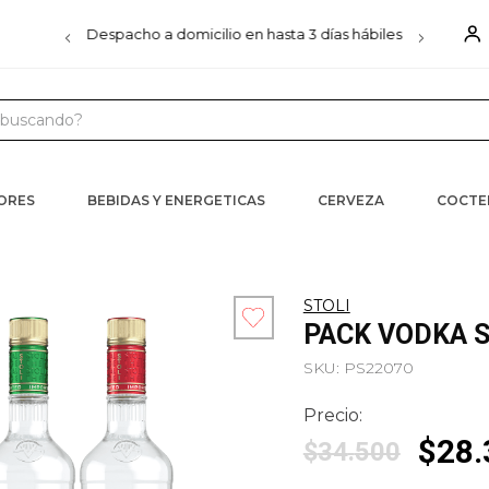
00
Despacho a domicilio en hasta 3 días hábiles
D
uscando?
 MÁS BUSCADOS
s
CORES
BEBIDAS Y ENERGETICAS
CERVEZA
COCTE
iels
ister
STOLI
PACK VODKA 
ra
SKU
:
PS22070
Precio:
$
28
.
$
34
.
500