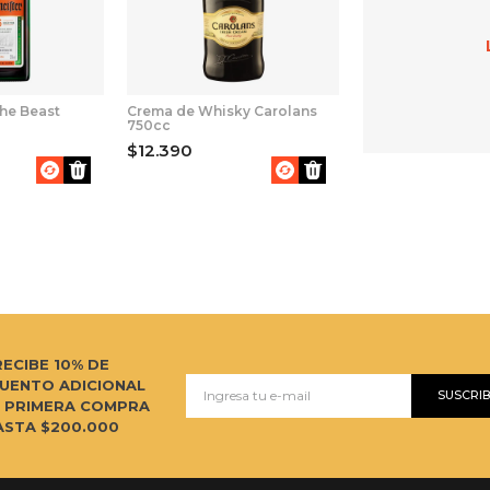
he Beast
Crema de Whisky Carolans
750cc
$12.390
RECIBE 10% DE
UENTO ADICIONAL
SUSCRI
U PRIMERA COMPRA
ASTA $200.000