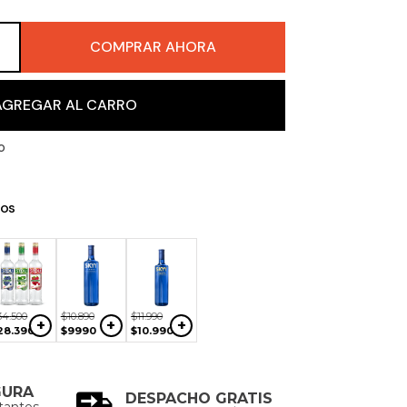
COMPRAR AHORA
＋
AGREGAR AL CARRO
o
os
$
11
.
990
$
11
.
990
$
22
.
990
+
+
+
$
10
.
990
$
10
.
200
$
19
.
590
34
.
500
$
10
.
890
$
11
.
990
+
+
+
28
.
390
$
9990
$
10
.
990
GURA
DESPACHO GRATIS
tantes