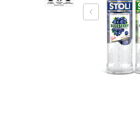
9
.
packs
10
.
miniatu
$
11
.
990
$
11
.
9
+
$
10
.
990
$
10
.