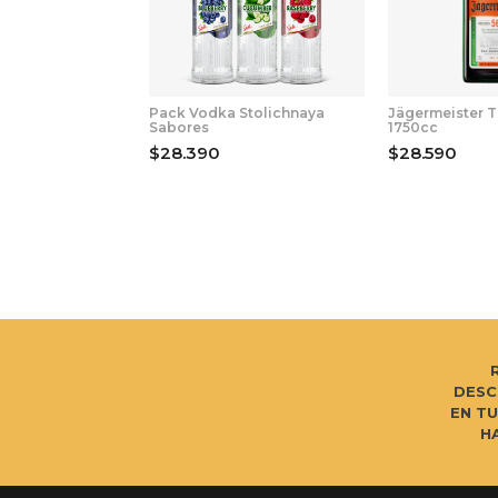
Pack Vodka Stolichnaya
Jägermeister T
Sabores
1750cc
$28.390
$28.590
DESC
EN T
H