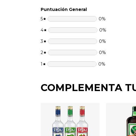
Puntuación General
5
0
%
4
0
%
3
0
%
2
0
%
1
0
%
COMPLEMENTA T