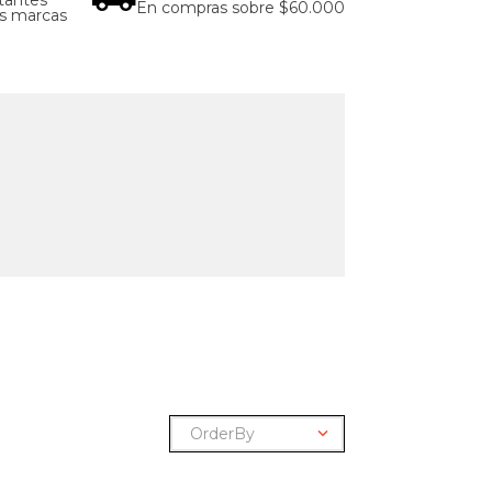
En compras sobre $60.000
as marcas
OrderBy