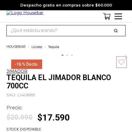
Despacho gratis en compras sobre $60.000
¿Qué estás buscando?
TÉRMINOS MÁS BUSCADOS
Licores
Tequila
1
.
cervezas
2
.
jack daniels
-
16 %
Dscto.
JIMADOR
3
.
jagermeister
Esc
TEQUILA EL JIMADOR BLANCO
co
4
.
pack
700CC
5
.
miniatura
SKU
:
LI40889
6
.
gin
Precio:
7
.
whisky
$
17
.
590
$
20
.
990
8
.
ron
STOCK DISPONIBLE