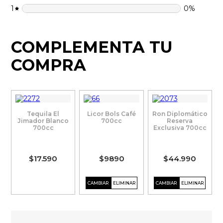
1
0
%
COMPLEMENTA TU
COMPRA
Tequila El
Licor Bols Café
Ron Diplomático
Jimador Blanco
700cc
Reserva
700cc
Exclusiva 700cc
$17.590
$9890
$44.990