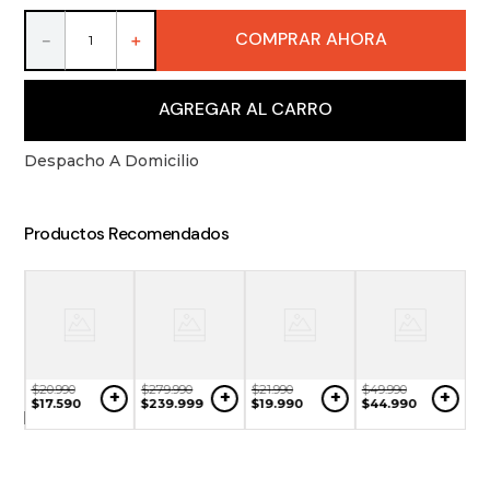
9
.
vino
COMPRAR AHORA
－
＋
10
.
packs
AGREGAR AL CARRO
Despacho A Domicilio
Productos Recomendados
$
20
.
990
$
279
.
990
$
21
.
990
$
49
.
990
+
+
+
+
NO
$
17
.
590
$
239
.
999
$
19
.
990
$
44
.
990
$
3
ONIBLE
$
3