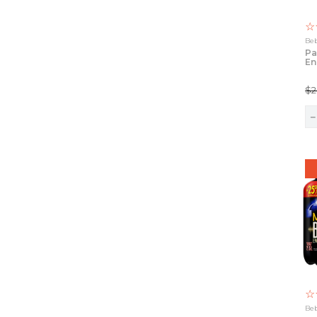
☆
Beb
Pa
En
72
$
2
☆
Beb