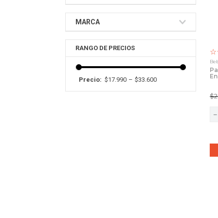
9
.
packs
Energeticas
MARCA
10
.
miniatu
Mr Big
☆
Beb
Pa
En
$17.990
–
$33.600
Pa
$
2