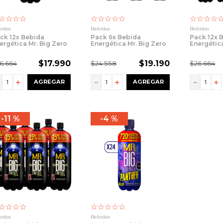
☆
☆
☆
☆
☆
☆
☆
☆
☆
☆
☆
☆
☆
idas
Bebidas
Bebidas
ck 12x Bebida
Pack 6x Bebida
Pack 12x 
ergética Mr. Big Zero
Energética Mr. Big Zero
Energética
0cc
1500cc
720cc
$
17
.
990
$
19
.
190
6
.
664
$
24
.
558
$
26
.
664
－
＋
－
＋
－
＋
AGREGAR
AGREGAR
11 %
4 %
☆
☆
☆
☆
☆
☆
☆
☆
☆
idas
Bebidas