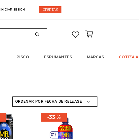
espacho gratis en compras sobre $60.000
OFERTAS
L
PISCO
ESPUMANTES
MARCAS
COTIZA A
ORDENAR POR
FECHA DE RELEASE
33 %