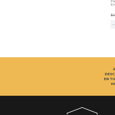
Pa
En
25
$
2
DESC
EN T
H