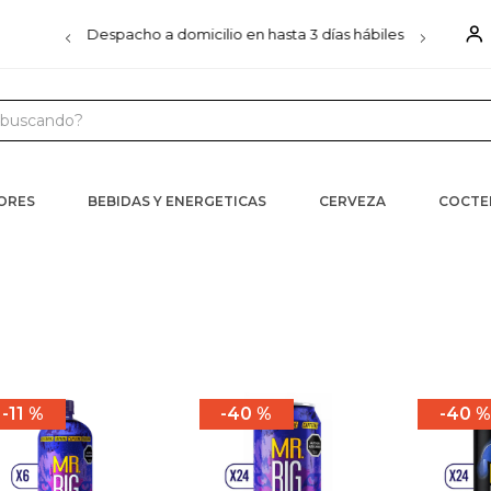
00
Despacho a domicilio en hasta 3 días hábiles
D
uscando?
 MÁS BUSCADOS
s
CORES
BEBIDAS Y ENERGETICAS
CERVEZA
COCTE
ister
iels
ra
11 %
40 %
40 %