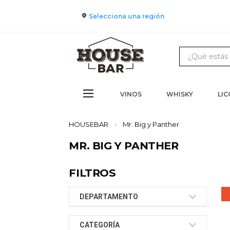
Despacho gratis en compras sobre $60.0
Selecciona una región
¿Qué estás b
TÉRMINOS
1
.
cerveza
VINOS
WHISKY
LI
2
.
jagerme
Mr. Big y Panther
3
.
pack
MR. BIG Y PANTHER
4
.
gin
5
.
jack dan
FILTROS
6
.
miniatu
DEPARTAMENTO
7
.
whisky
8
.
ron
Bebidas
CATEGORÍA