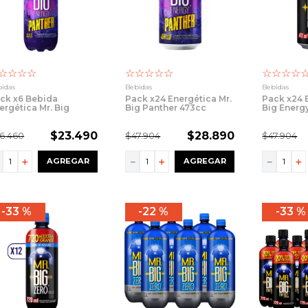
ras
☆
☆
☆
☆
☆
☆
☆
☆
☆
☆
☆
☆
☆
idas
Bebidas
Bebidas
ck x6 Bebida
Pack x24 Energética Mr.
Pack x24 
ergética Mr. Big
Big Panther 473cc
Big Energ
nther 2.000cc
$
23
.
490
$
28
.
890
6
.
460
$
47
.
904
$
47
.
904
－
＋
－
＋
－
＋
AGREGAR
AGREGAR
33 %
22 %
33 %