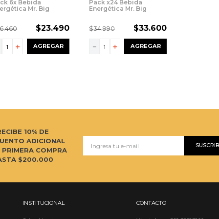
ck 6x Bebida
Pack x24 Bebida
ergética Mr. Big
Energética Mr. Big
00cc
Panther 720cc
$
23
.
490
$
33
.
600
6
.
460
$
34
.
990
－
＋
－
＋
AGREGAR
AGREGAR
RECIBE 10% DE
UENTO ADICIONAL
SUSCRI
U PRIMERA COMPRA
ASTA $200.000
INSTITUCIONAL
CONTACTO