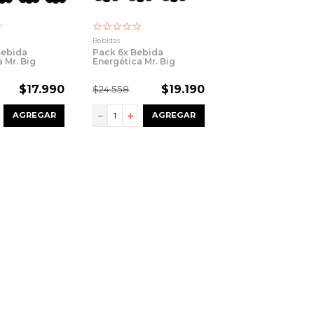
☆
☆
☆
☆
☆
☆
Bebidas
Bebida
Pack 6x Bebida
 Mr. Big
Energética Mr. Big
1500cc
$
17
.
990
$
19
.
190
$
24
.
558
－
＋
AGREGAR
AGREGAR