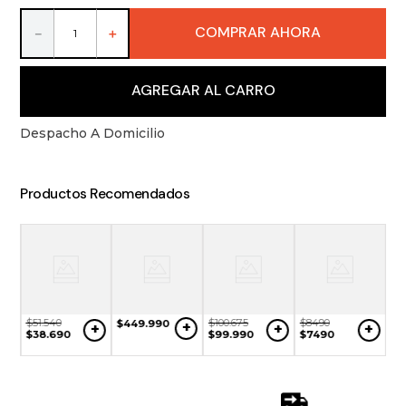
9
.
packs
COMPRAR AHORA
－
＋
10
.
miniaturas
AGREGAR AL CARRO
Despacho A Domicilio
Productos Recomendados
$
51
.
540
$
100
.
675
$
8490
$
449
.
990
+
+
+
+
$
38
.
690
$
99
.
990
$
7490
$
4
+
$
4