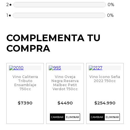
2
0
%
1
0
%
COMPLEMENTA TU
COMPRA
Vino Caliterra
Vino Oveja
Vino Ícono Seña
Tributo
Negra Reserva
2022 750cc
Ensamblaje
Malbec Petit
750cc
Verdot 750cc
$7390
$4490
$254.990