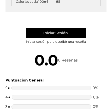
Calorías cada 100ml
85
0.0
0
Reseñas
Puntuación General
5
0
%
4
0
%
3
0
%