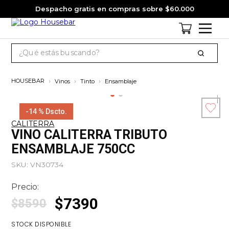
Despacho gratis en compras sobre $60.000
¿Qué estás buscando?
TÉRMINOS MÁS BUSCADOS
Vinos
Tinto
Ensamblaje
1
.
cervezas
2
.
jagermeister
-
14 %
Dscto.
CALITERRA
3
.
pack
Esc
VINO CALITERRA TRIBUTO
co
4
.
gin
ENSAMBLAJE 750CC
5
.
jack daniels
SKU
:
VN30734
6
.
miniatura
Precio:
7
.
whisky
$
7390
$
8590
8
.
ron
STOCK DISPONIBLE