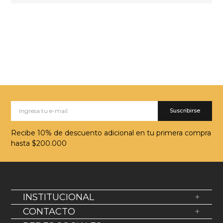
Suscribirse
Recibe 10% de descuento adicional en tu primera compra
hasta $200.000
INSTITUCIONAL
+
Sobre Nosotros
CONTACTO
+
Política de devolución