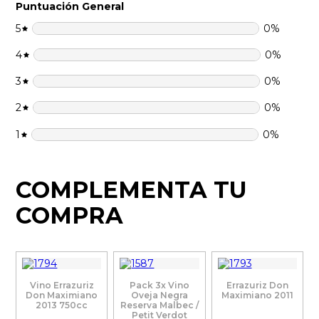
Puntuación General
5
0
%
4
0
%
3
0
%
2
0
%
1
0
%
COMPLEMENTA TU
COMPRA
Vino Errazuriz
Pack 3x Vino
Errazuriz Don
Don Maximiano
Oveja Negra
Maximiano 2011
2013 750cc
Reserva Malbec /
Petit Verdot