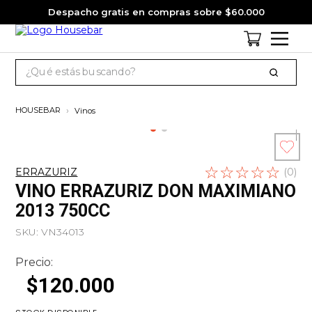
Despacho gratis en compras sobre $60.000
¿Qué estás buscando?
TÉRMINOS MÁS BUSCADOS
Vinos
1
.
cervezas
2
.
jagermeister
☆
Escribe un
☆
☆
☆
☆
3
.
pack
ERRAZURIZ
(
0
)
comentario
VINO ERRAZURIZ DON MAXIMIANO
4
.
gin
2013 750CC
5
.
jack daniels
SKU
:
VN34013
6
.
miniatura
Precio:
7
.
whisky
$
120
.
000
8
.
ron