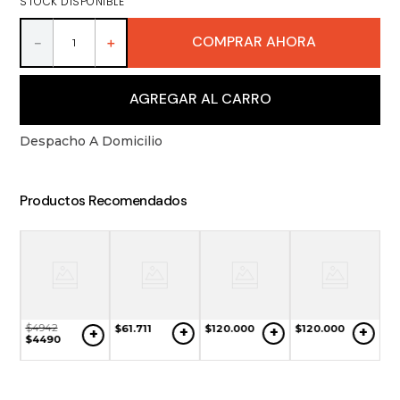
STOCK DISPONIBLE
9
.
packs
10
.
miniaturas
COMPRAR AHORA
－
＋
AGREGAR AL CARRO
Despacho A Domicilio
Productos Recomendados
$
4942
$
61
.
711
$
120
.
000
$
120
.
000
+
+
+
+
$
4490
$
8
+
$
6