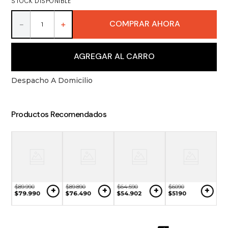
STOCK DISPONIBLE
9
.
packs
10
.
miniaturas
COMPRAR AHORA
－
＋
AGREGAR AL CARRO
Despacho A Domicilio
Productos Recomendados
$
89
.
990
$
89
.
890
$
64
.
590
$
6090
+
+
+
+
$
79
.
990
$
76
.
490
$
54
.
902
$
5190
$
8
+
$
7