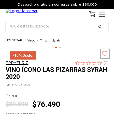
Despacho gratis en compras sobre $60.000
¿Qué estás buscando?
TÉRMINOS MÁS BUSCADOS
Vinos
Tinto
Syrah
1
.
cervezas
2
.
jagermeister
-
15 %
Dscto.
☆
Escribe un
☆
☆
☆
☆
3
.
pack
ERRAZURIZ
(
0
)
comentario
VINO ÍCONO LAS PIZARRAS SYRAH
4
.
gin
2020
5
.
jack daniels
SKU
:
VN30520
6
.
miniatura
Precio:
7
.
whisky
$
76
.
490
$
89
.
890
8
.
ron