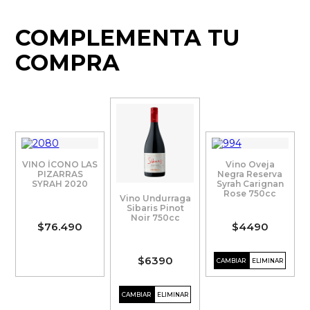
COMPLEMENTA TU
COMPRA
VINO ÍCONO LAS
Vino Oveja
PIZARRAS
Negra Reserva
SYRAH 2020
Syrah Carignan
Rose 750cc
Vino Undurraga
Sibaris Pinot
Noir 750cc
$76.490
$4490
$6390