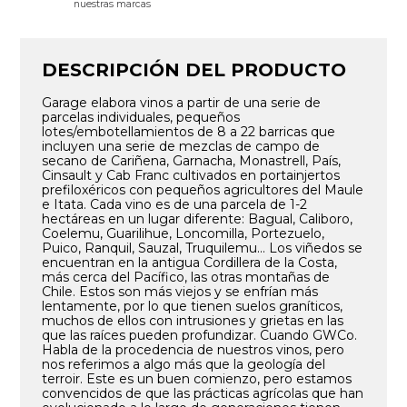
nuestras marcas
DESCRIPCIÓN DEL PRODUCTO
Garage elabora vinos a partir de una serie de
parcelas individuales, pequeños
lotes/embotellamientos de 8 a 22 barricas que
incluyen una serie de mezclas de campo de
secano de Cariñena, Garnacha, Monastrell, País,
Cinsault y Cab Franc cultivados en portainjertos
prefiloxéricos con pequeños agricultores del Maule
e Itata. Cada vino es de una parcela de 1-2
hectáreas en un lugar diferente: Bagual, Caliboro,
Coelemu, Guarilihue, Loncomilla, Portezuelo,
Puico, Ranquil, Sauzal, Truquilemu… Los viñedos se
encuentran en la antigua Cordillera de la Costa,
más cerca del Pacífico, las otras montañas de
Chile. Estos son más viejos y se enfrían más
lentamente, por lo que tienen suelos graníticos,
muchos de ellos con intrusiones y grietas en las
que las raíces pueden profundizar. Cuando GWCo.
Habla de la procedencia de nuestros vinos, pero
nos referimos a algo más que la geología del
terroir. Este es un buen comienzo, pero estamos
convencidos de que las prácticas agrícolas que han