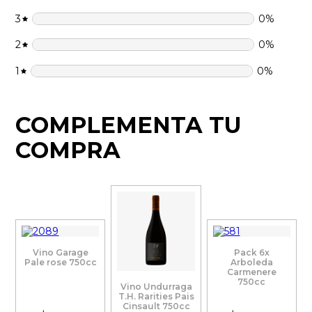
3
0
%
2
0
%
1
0
%
COMPLEMENTA TU
COMPRA
Vino Garage
Pack 6x
Pale rose 750cc
Arboleda
Carmenere
750cc
Vino Undurraga
T.H. Rarities Pais
Cinsault 750cc