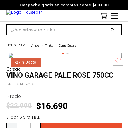
Despacho gratis en compras sobre $60.000
¿Qué estás buscando?
TÉRMINOS MÁS BUSCADOS
Vinos
Tinto
Otras Cepas
1
.
cervezas
2
.
jack daniels
-
27 %
Dscto.
Garage
3
.
jagermeister
Esc
VINO GARAGE PALE ROSE 750CC
co
4
.
pack
SKU
:
VN15706
5
.
miniatura
Precio:
6
.
gin
$
16
.
690
$
22
.
990
7
.
whisky
STOCK DISPONIBLE
8
.
ron