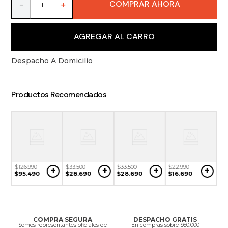
COMPRAR AHORA
9
.
packs
－
＋
10
.
miniaturas
AGREGAR AL CARRO
Despacho A Domicilio
Productos Recomendados
$
126
.
990
$
33
.
500
$
33
.
500
$
22
.
990
+
+
+
+
$
95
.
490
$
28
.
690
$
28
.
690
$
16
.
690
$
3
+
$
3
COMPRA SEGURA
DESPACHO GRATIS
Somos representantes oficiales de
En compras sobre $60.000