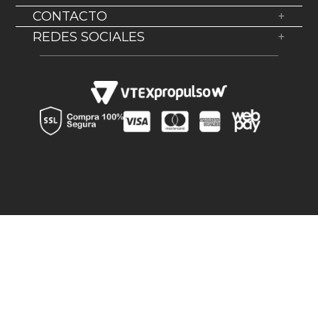
Sobre Nosotros
CONTACTO
+
Política de devolución
WhatsApp: +569 38623200
REDES SOCIALES
+
Términos y Condiciones
soportehousebar@desa.cl
Facebook
Política de despacho
Av La Montaña 776, Lampa, Región Metroplitana
Instagram
Preguntas Frecuentes
Canal de denuncia