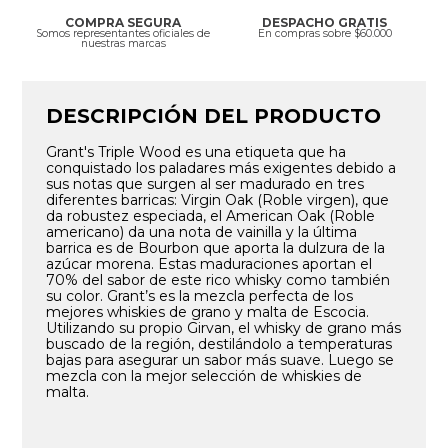
COMPRA SEGURA
DESPACHO GRATIS
Somos representantes oficiales de
En compras sobre $60.000
nuestras marcas
DESCRIPCIÓN DEL PRODUCTO
Grant's Triple Wood es una etiqueta que ha
conquistado los paladares más exigentes debido a
sus notas que surgen al ser madurado en tres
diferentes barricas: Virgin Oak (Roble virgen), que
da robustez especiada, el American Oak (Roble
americano) da una nota de vainilla y la última
barrica es de Bourbon que aporta la dulzura de la
azúcar morena. Estas maduraciones aportan el
70% del sabor de este rico whisky como también
su color. Grant’s es la mezcla perfecta de los
mejores whiskies de grano y malta de Escocia.
Utilizando su propio Girvan, el whisky de grano más
buscado de la región, destilándolo a temperaturas
bajas para asegurar un sabor más suave. Luego se
mezcla con la mejor selección de whiskies de
malta.