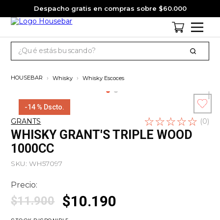
Despacho gratis en compras sobre $60.000
¿Qué estás buscando?
TÉRMINOS MÁS BUSCADOS
Whisky
Whisky Escoces
1
.
cervezas
2
.
jack daniels
-
14 %
Dscto.
☆
Escribe un
☆
☆
☆
☆
3
.
jagermeister
GRANTS
(
0
)
comentario
WHISKY GRANT'S TRIPLE WOOD
4
.
pack
1000CC
5
.
miniatura
SKU
:
WH57097
6
.
gin
Precio:
7
.
whisky
$
10
.
190
$
11
.
900
8
.
ron