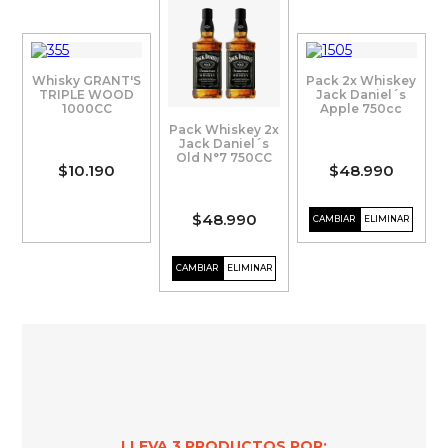
Whisky GRANT'S
Pack 2x Whiskey
TRIPLE WOOD
Jack Daniel´s
1000CC
Apple 750cc
Pack Whiskey 2x
Jack Daniel´s
Old N°7 750CC
$10.190
$48.990
$48.990
LLEVA
3
PRODUCTOS POR: