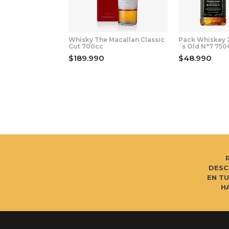
Whisky The Macallan Classic
Pack Whiskey 2
Cut 700cc
´s Old N°7 75
$189.990
$48.990
DESC
EN T
H