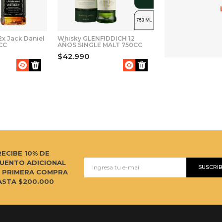
x Jack Daniel
Whisky GLENFIDDICH 12
0CC
AÑOS SINGLE MALT 750CC
$42.990
RECIBE 10% DE
UENTO ADICIONAL
SUSCRI
U PRIMERA COMPRA
ASTA $200.000