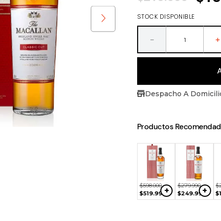
STOCK DISPONIBLE
－
Despacho A Domicili
Productos Recomendad
NO
NO
990
$
89
.
990
+
+
DISPONIBLE
DISPONIBLE
990
$
79
.
990
$
598
.
000
$
279
.
990
$
+
+
$
519
.
990
$
249
.
990
$