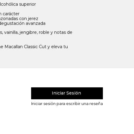
lcohólica superior
n carácter
sazonadas con jerez
 degustación avanzada
 vainilla, jengibre, roble y notas de
he Macallan Classic Cut y eleva tu