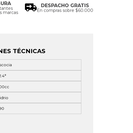
GURA
DESPACHO GRATIS
tantes
En compras sobre $60.000
as marcas
NES TÉCNICAS
scocia
2.4°
00cc
idrio
90