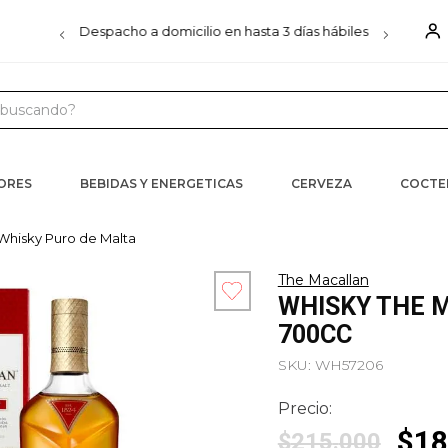
00
Despacho a domicilio en hasta 3 días hábiles
D
uscando?
 MÁS BUSCADOS
s
CORES
BEBIDAS Y ENERGETICAS
CERVEZA
COCTE
iels
Whisky Puro de Malta
ister
The Macallan
WHISKY THE 
ra
700CC
SKU
:
WH57206
Precio:
$
18
$
215
.
000