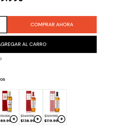
COMPRAR AHORA
＋
AGREGAR AL CARRO
o
os
$
29
.
990
$
46
.
990
$
89
.
990
+
+
+
$
24
.
990
$
44
.
990
$
79
.
990
215
.
000
$
149
.
990
$
129
.
990
+
+
+
189
.
990
$
138
.
990
$
119
.
990