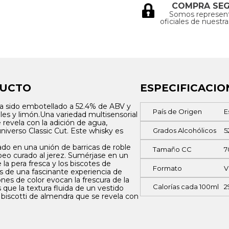
COMPRA SE
Somos represen
oficiales de nuestr
DUCTO
ESPECIFICACIO
 ha sido embotellado a 52.4% de ABV y
País de Origen
E
cales y limón.Una variedad multisensorial
revela con la adición de agua,
niverso Classic Cut. Este whisky es
Grados Alcohólicos
5
do en una unión de barricas de roble
Tamaño CC
7
eo curado al jerez. Sumérjase en un
a pera fresca y los biscotes de
Formato
V
és de una fascinante experiencia de
iones de color evocan la frescura de la
Calorías cada 100ml
2
 que la textura fluida de un vestido
l biscotti de almendra que se revela con