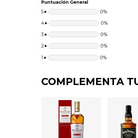
Puntuación General
5
0
%
4
0
%
3
0
%
2
0
%
1
0
%
COMPLEMENTA T