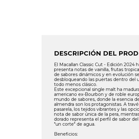
DESCRIPCIÓN DEL PRO
El Macallan Classic Cut - Edición 2024
presenta notas de vainilla, frutas tropi
de sabores dinámicos y en evolución se 
desbloqueando las puertas dentro del u
todo menos clásico.
Este excepcional single malt ha madura
americano ex-Bourbon y de roble europ
mundo de sabores, donde la esencia de l
almendra son los protagonistas. A trav
pasarela, los tejidos vibrantes y las opc
nota de sabor única de la pera, mientras
dorado representa el perfil de sabor de
"un corte" de agua.
Beneficios: