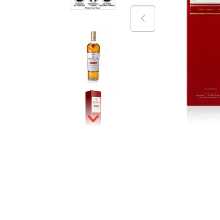
9
.
vino
10
.
packs
$
29
.
990
$
46
.
+
$
24
.
990
$
44
.