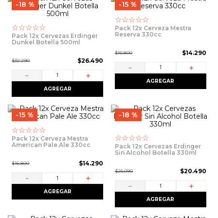
9
.
packs
18 %
15 %
☆
☆
☆
☆
☆
10
.
miniaturas
☆
☆
☆
☆
☆
Pack 12x Cerveza Mestra
Reserva 330cc
Pack 12x Cervezas Erdinger
Dunkel Botella 500ml
$
14
.
290
$
16
.
800
$
26
.
490
$
32
.
290
－
＋
－
＋
AGREGAR
AGREGAR
15 %
18 %
☆
☆
☆
☆
☆
☆
☆
☆
☆
☆
Pack 12x Cerveza Mestra
American Pale Ale 330cc
Pack 12x Cervezas Erdinger
Sin Alcohol Botella 330ml
$
14
.
290
$
16
.
800
$
20
.
490
$
25
.
090
－
＋
－
＋
AGREGAR
AGREGAR