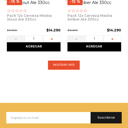
15 %
15 %
☆
☆
☆
☆
☆
☆
☆
☆
☆
☆
Pack 12x Cerveza Mestra
Pack 12x Cerveza Mestra
Stout Ale 330cc
Amber Ale 330cc
$
14
.
290
$
14
.
290
$
16
.
800
$
16
.
800
－
＋
－
＋
AGREGAR
AGREGAR
MOSTRAR MÁS
Suscribirse