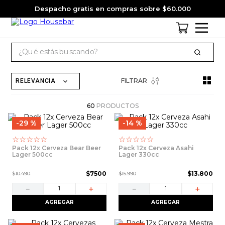
Despacho gratis en compras sobre $60.000
¿Qué estás buscando?
TÉRMINOS MÁS BUSCADOS
FILTRAR
RELEVANCIA
1
.
cervezas
2
.
jagermeister
60
PRODUCTOS
29 %
14 %
3
.
pack
☆
☆
☆
☆
☆
☆
☆
☆
☆
☆
4
.
gin
Pack 12x Cerveza Bear Beer
Pack 12x Cerveza Asahi
Lager 500cc
Lager 330cc
5
.
jack daniels
$
7500
$
13
.
800
$
10
.
490
$
15
.
990
6
.
miniatura
－
＋
－
＋
7
.
whisky
AGREGAR
AGREGAR
8
.
ron