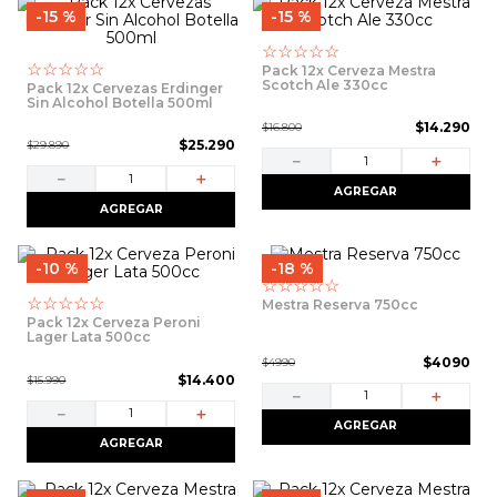
15 %
15 %
☆
☆
☆
☆
☆
☆
☆
☆
☆
☆
Pack 12x Cerveza Mestra
Scotch Ale 330cc
Pack 12x Cervezas Erdinger
Sin Alcohol Botella 500ml
$
14
.
290
$
16
.
800
$
25
.
290
$
29
.
890
－
＋
－
＋
AGREGAR
AGREGAR
10 %
18 %
☆
☆
☆
☆
☆
☆
☆
☆
☆
☆
Mestra Reserva 750cc
Pack 12x Cerveza Peroni
Lager Lata 500cc
$
4090
$
4990
$
14
.
400
$
15
.
990
－
＋
－
＋
AGREGAR
AGREGAR