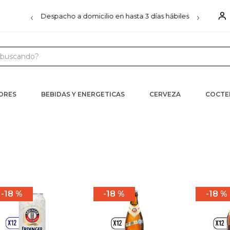
00
Despacho a domicilio en hasta 3 días hábiles
D
uscando?
 MÁS BUSCADOS
s
CORES
BEBIDAS Y ENERGETICAS
CERVEZA
COCTE
iels
ister
ra
18 %
18 %
18 %