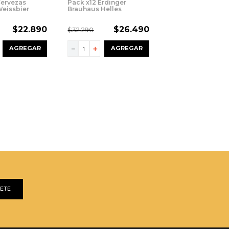
Cervezas
Pack x12 Erdinger
Weissbier
Brauhaus Helles
30ml
Lagerbier 500ml
$
22
.
890
$
26
.
490
$
32
.
290
－
＋
AGREGAR
AGREGAR
BETE