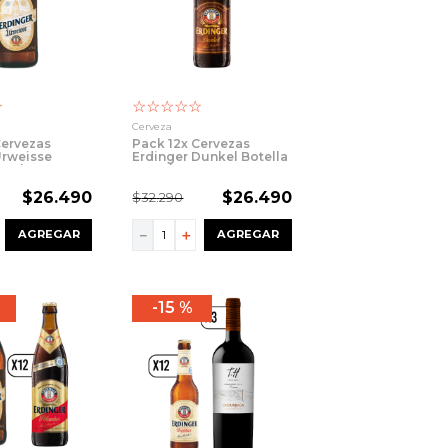
☆
☆
☆
☆
☆
☆
Cerveza
Cervezas
Pack 12x Cervezas
Urweisse
Erdinger Dunkel Botella
00ml
500ml
$
26
.
490
$
26
.
490
$
32
.
290
－
＋
AGREGAR
AGREGAR
15 %