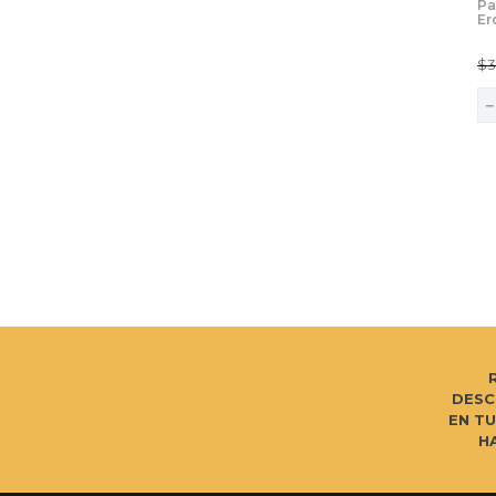
Pa
Er
Bo
$
DESC
EN T
H