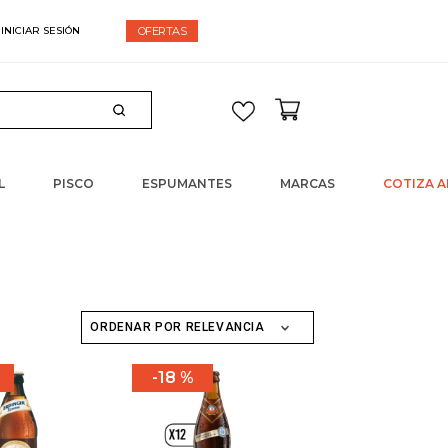
espacho gratis en compras sobre $60.000
OFERTAS
L
PISCO
ESPUMANTES
MARCAS
COTIZA A
ORDENAR POR
RELEVANCIA
18 %