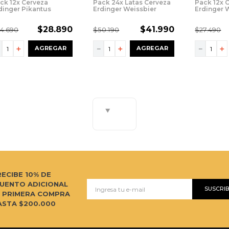
ck 12x Cerveza
Pack 24x Latas Cerveza
Pack 12x 
dinger Pikantus
Erdinger Weissbier
Erdinger 
tella 500ml
500cc
Botella 3
$
28
.
890
$
41
.
990
34
.
690
$
50
.
190
$
27
.
490
－
＋
－
＋
－
＋
AGREGAR
AGREGAR
RECIBE 10% DE
UENTO ADICIONAL
SUSCRI
U PRIMERA COMPRA
ASTA $200.000