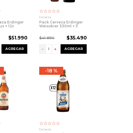
☆
☆
☆
☆
☆
☆
Cerveza
eza Erdinger
Pack Cerveza Erdinger
us + 12x
Weissbier 330ml + 3
 500cc
Vino T.H. Peumo
Carmenere
$
51
.
990
$
35
.
490
$
41
.
890
－
＋
AGREGAR
AGREGAR
18 %
☆
☆
☆
☆
☆
☆
Cerveza