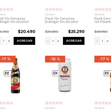
☆
☆
☆
☆
☆
☆
☆
☆
☆
☆
☆
☆
☆
rveza
Cerveza
Cerveza
ck 12x Cervezas
Pack 12x Cervezas
Pack Cerv
dinger Sin Alcohol
Erdinger Sin Alcohol
12x Pikant
tella 330ml
Botella 500ml
Urweisse
$
20
.
490
$
25
.
290
5
.
090
$
29
.
890
$
66
.
990
－
＋
－
＋
－
＋
AGREGAR
AGREGAR
17 %
16 %
17 %
☆
☆
☆
☆
☆
☆
☆
☆
☆
☆
☆
☆
☆
rveza
Cerveza
Cerveza