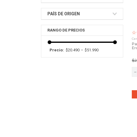
9
.
vino
Cerveza Super
Cerveza
PAÍS DE ORIGEN
10
.
packs
Premium
Premium
Alemania
☆
Ce
Pa
Er
$20.490
–
$51.990
50
$
2