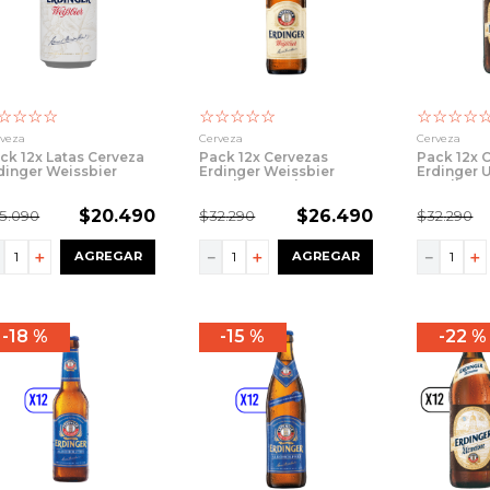
☆
☆
☆
☆
☆
☆
☆
☆
☆
☆
☆
☆
☆
rveza
Cerveza
Cerveza
ck 12x Latas Cerveza
Pack 12x Cervezas
Pack 12x 
dinger Weissbier
Erdinger Weissbier
Erdinger 
0cc
Botella 500ml
Botella 5
$
20
.
490
$
26
.
490
5
.
090
$
32
.
290
$
32
.
290
－
＋
－
＋
－
＋
AGREGAR
AGREGAR
18 %
15 %
22 %