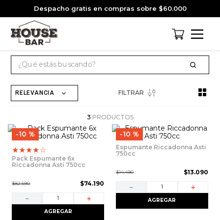
Despacho gratis en compras sobre $60.000
¿Qué estás buscando?
TÉRMINOS MÁS BUSCADOS
FILTRAR
RELEVANCIA
1
.
cervezas
2
.
jack daniels
3
PRODUCTOS
10 %
10 %
3
.
jagermeister
Espumante Riccadonna Asti
★
★
★
★
☆
4
.
pack
750cc
Pack Espumante 6x
Riccadonna Asti 750cc
5
.
miniatura
$
13
.
090
$
14
.
490
$
74
.
190
$
82
.
590
6
.
gin
－
＋
－
＋
AGREGAR
7
.
whisky
AGREGAR