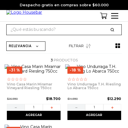
Despacho gratis en compras sobre $60.000
¿Qué estás buscando?
TÉRMINOS MÁS BUSCADOS
FILTRAR
RELEVANCIA
1
.
cervezas
2
.
jagermeister
3
PRODUCTOS
31 %
18 %
3
.
pack
☆
☆
☆
☆
☆
☆
☆
☆
☆
☆
4
.
gin
Vino Casa Marin Miramar
Vino Undurraga T.H. Riesling
Vineyard Riesling 750cc
Lo Abarca 750cc
5
.
jack daniels
$
18
.
700
$
12
.
290
$
26
.
990
$
14
.
990
6
.
miniatura
－
＋
－
＋
7
.
whisky
AGREGAR
AGREGAR
8
.
ron