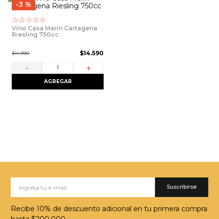
9
.
packs
3 %
☆
☆
☆
☆
☆
10
.
miniaturas
Vino Casa Marín Cartagena
Riesling 750cc
$
14
.
590
$
14
.
990
－
＋
AGREGAR
Suscribirse
Recibe 10% de descuento adicional en tu primera compra