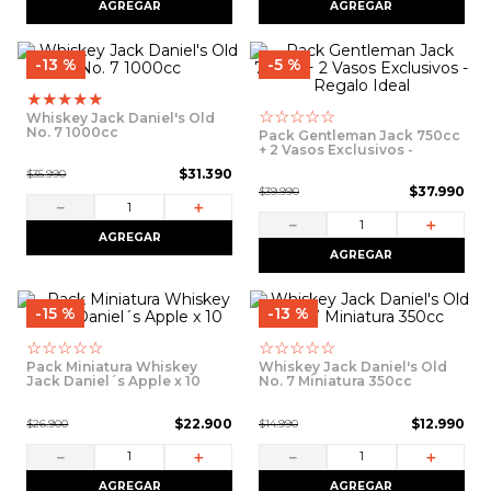
AGREGAR
AGREGAR
13 %
5 %
★
★
★
★
★
☆
☆
☆
☆
☆
Whiskey Jack Daniel's Old
No. 7 1000cc
Pack Gentleman Jack 750cc
+ 2 Vasos Exclusivos -
Regalo Ideal
$
31
.
390
$
35
.
990
$
37
.
990
$
39
.
990
－
＋
－
＋
AGREGAR
AGREGAR
15 %
13 %
☆
☆
☆
☆
☆
☆
☆
☆
☆
☆
Pack Miniatura Whiskey
Whiskey Jack Daniel's Old
Jack Daniel´s Apple x 10
No. 7 Miniatura 350cc
$
22
.
900
$
12
.
990
$
26
.
900
$
14
.
990
－
＋
－
＋
AGREGAR
AGREGAR