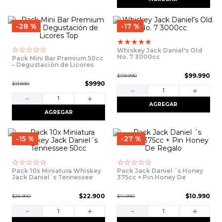
8
.
ron
9
.
packs
28 %
17 %
10
.
vino
★
★
★
★
★
☆
☆
☆
☆
☆
Whiskey Jack Daniel's Old
No. 7 3000cc
Pack Mini Bar Premium 50cc
– Degustación de Licores
Top
$
99
.
990
$
119
.
990
$
9990
$
13
.
890
－
＋
－
＋
AGREGAR
AGREGAR
15 %
27 %
☆
☆
☆
☆
☆
☆
☆
☆
☆
☆
Pack 10x Miniatura Whiskey
Pack Jack Daniel ´s Honey
Jack Daniel´s Tennessee
375cc + Pin Honey De
50cc
Regalo
$
22
.
900
$
10
.
990
$
26
.
900
$
14
.
990
－
＋
－
＋