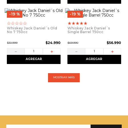
19 %
19 %
☆
☆
☆
☆
☆
★
★
★
★
★
Whiskey Jack Daniel´s Old
Whiskey Jack Daniel´s
No 7 750cc
Single Barrel 750cc
$
24
.
990
$
56
.
990
$
30
.
999
$
69
.
990
－
＋
－
＋
AGREGAR
AGREGAR
MOSTRAR MÁS