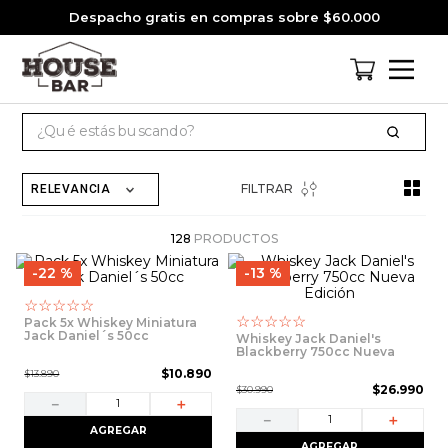
Despacho gratis en compras sobre $60.000
¿Qué estás buscando?
TÉRMINOS MÁS BUSCADOS
FILTRAR
RELEVANCIA
1
.
cervezas
2
.
pack
128
PRODUCTOS
22 %
13 %
3
.
gin
☆
☆
☆
☆
☆
4
.
jagermeister
☆
☆
☆
☆
☆
Pack 5x Whiskey Miniatura
Jack Daniel´s 50cc
Whiskey Jack Daniel's
5
.
miniatura
Blackberry 750cc Nueva
Edición
$
10
.
890
$
13
.
890
6
.
jack daniels
$
26
.
990
$
30
.
990
－
＋
7
.
whisky
－
＋
AGREGAR
AGREGAR