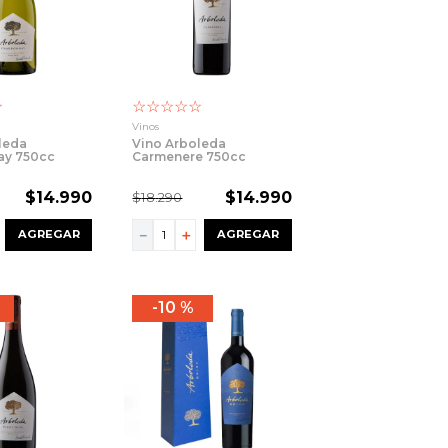
☆
☆
☆
☆
☆
☆
Vinos
leda
Vino Arboleda
ay 750cc
Carmenere 750cc
$
14
.
990
$
14
.
990
$
18
.
290
－
＋
AGREGAR
AGREGAR
10 %