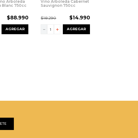
ino Arboleda
Vino Arboleda Cabernet
 Blanc 750cc
Sauvignon 750cc
$
88
.
990
$
14
.
990
$
18
.
290
－
＋
AGREGAR
AGREGAR
BETE