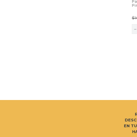
Pa
Pi
$
1
DESC
EN T
H