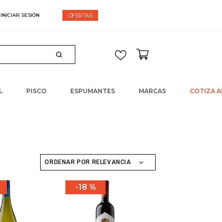
espacho gratis en compras sobre $60.000
OFERTAS
L
PISCO
ESPUMANTES
MARCAS
COTIZA A
ORDENAR POR
RELEVANCIA
18 %