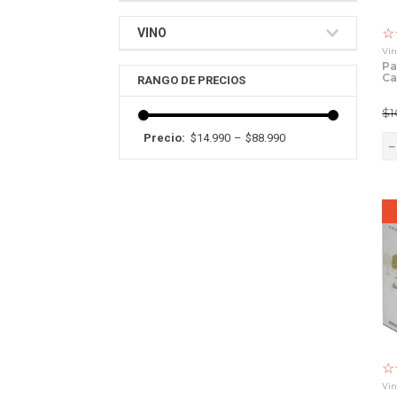
Arboleda
☆
VINO
Vin
Pa
Tinto
Blanco
Ca
75
$
1
$14.990
–
$88.990
☆
Vin