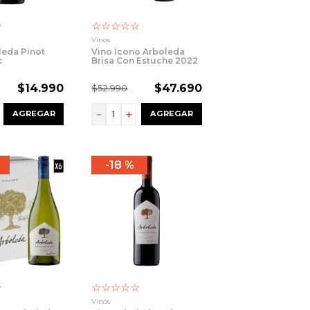
☆
☆
☆
☆
☆
☆
Vinos
leda Pinot
Vino Ícono Arboleda
c
Brisa Con Estuche 2022
750cc
$
14
.
990
$
47
.
690
$
52
.
990
－
＋
AGREGAR
AGREGAR
18 %
☆
☆
☆
☆
☆
☆
Vinos