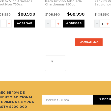
ck 6x Vino Arboleda
Pack 6x Vino Arboleda
Pack 6x V
not Noir 750cc
Chardonnay 750cc
Sauvignon
$
88
.
990
$
88
.
990
08
.
990
$
108
.
990
$
108
.
990
－
＋
－
＋
－
＋
AGREGAR
AGREGAR
MOSTRAR MÁS
RECIBE 10% DE
UENTO ADICIONAL
SUSCRI
U PRIMERA COMPRA
ASTA $200.000