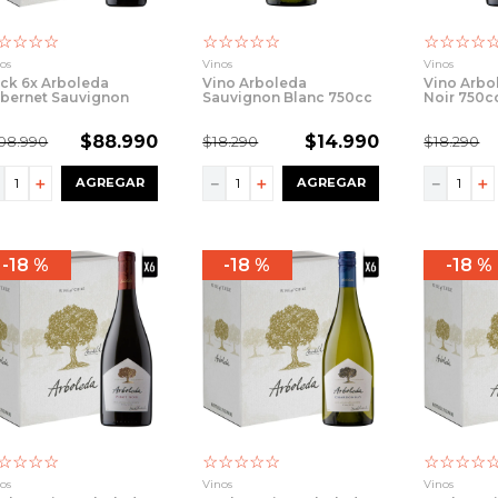
☆
☆
☆
☆
☆
☆
☆
☆
☆
☆
☆
☆
☆
os
Vinos
Vinos
ck 6x Arboleda
Vino Arboleda
Vino Arbo
bernet Sauvignon
Sauvignon Blanc 750cc
Noir 750c
0cc
$
88
.
990
$
14
.
990
08
.
990
$
18
.
290
$
18
.
290
－
＋
－
＋
－
＋
AGREGAR
AGREGAR
18 %
18 %
18 %
☆
☆
☆
☆
☆
☆
☆
☆
☆
☆
☆
☆
☆
os
Vinos
Vinos