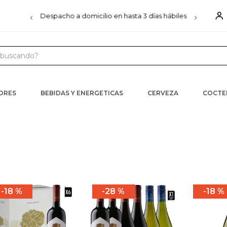
00
Despacho a domicilio en hasta 3 días hábiles
D
uscando?
 MÁS BUSCADOS
s
CORES
BEBIDAS Y ENERGETICAS
CERVEZA
COCTE
iels
ister
ra
18 %
28 %
18 %